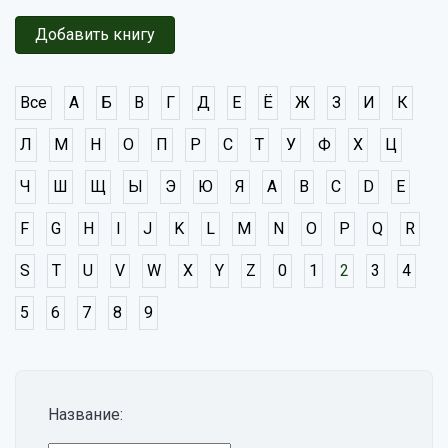
Добавить книгу
Все
А
Б
В
Г
Д
Е
Ё
Ж
З
И
К
Л
М
Н
О
П
Р
С
Т
У
Ф
Х
Ц
Ч
Ш
Щ
Ы
Э
Ю
Я
A
B
C
D
E
F
G
H
I
J
K
L
M
N
O
P
Q
R
S
T
U
V
W
X
Y
Z
0
1
2
3
4
5
6
7
8
9
Название: